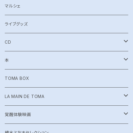
WHITEBURN
マルシェ
TOMA Acoustic Live
ライブグッズ
EMERALD TABLET LIVE
CD
神言 -kamigoto-
Shinshoku
本
カミムスヒ
超次元トリッパー☆イシュタール
月刊とおま
TOMA BOX
Try.Norn
EmeraldTablet
絵本
LA MAIN DE TOMA
shucca+
カミムスヒ
布ナプキン
覚醒体験映画
shucca+ Live「神意開華 」
TOMA IMPACT
グッズ
總水とおまセレクション