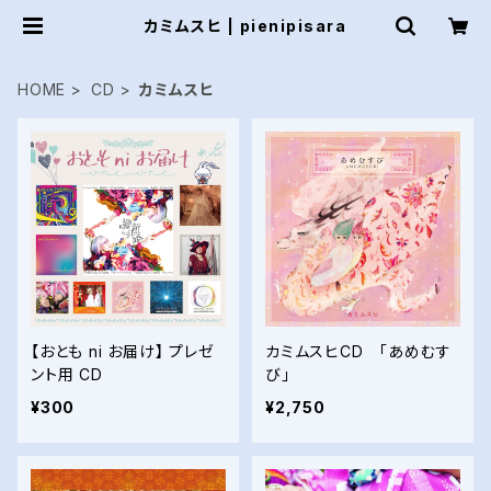
カミムスヒ | pienipisara
HOME
CD
カミムスヒ
【おとも ni お届け】 プレゼ
カミムスヒCD 「あめむす
ント用 CD
び」
¥300
¥2,750