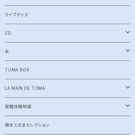
TOMA Acoustic Live
ライブグッズ
EMERALD TABLET LIVE
CD
神言 -kamigoto-
Shinshoku
本
カミムスヒ
超次元トリッパー☆イシュタール
月刊とおま
TOMA BOX
Try.Norn
EmeraldTablet
絵本
LA MAIN DE TOMA
shucca+
カミムスヒ
布ナプキン
覚醒体験映画
shucca+ Live「神意開華 」
TOMA IMPACT
グッズ
總水とおまセレクション