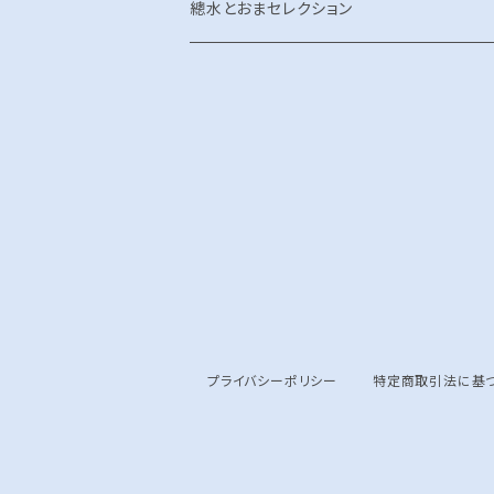
shucca+ Live「神意開華 」
TOMA IMPACT
グッズ
總水とおまセレクション
プライバシーポリシー
特定商取引法に基