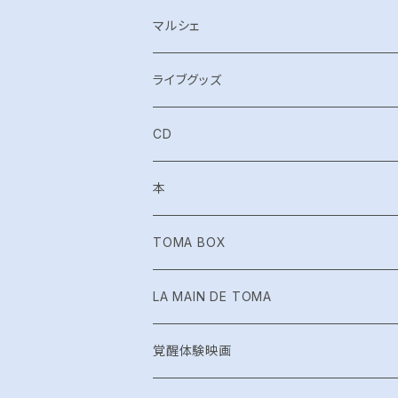
WHITEBURN
マルシェ
TOMA Acoustic Live
ライブグッズ
EMERALD TABLET LIVE
CD
神言 -kamigoto-
Shinshoku
本
カミムスヒ
超次元トリッパー☆イシュタール
月刊とおま
TOMA BOX
Try.Norn
EmeraldTablet
絵本
LA MAIN DE TOMA
shucca+
カミムスヒ
布ナプキン
覚醒体験映画