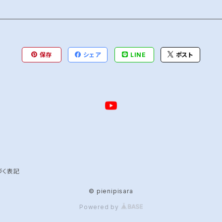
保存
シェア
LINE
ポスト
づく表記
© pienipisara
Powered by