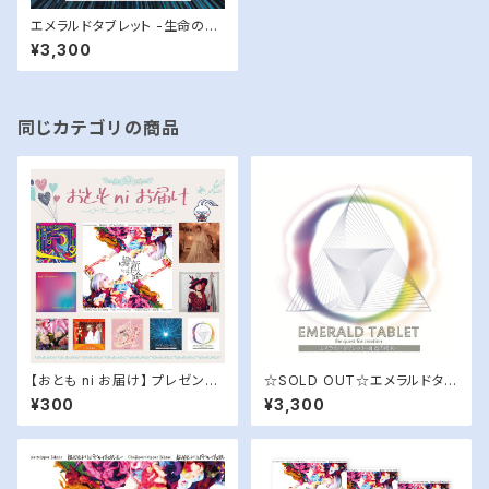
エメラルドタブレット -生命の
花-
¥3,300
同じカテゴリの商品
【おとも ni お届け】 プレゼント
☆SOLD OUT☆エメラルドタブ
用 CD
レット -創造の探求-
¥300
¥3,300