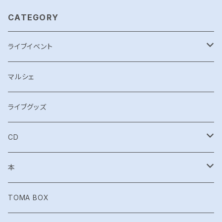
CATEGORY
ライブイベント
WHITEBURN
マルシェ
TOMA Acoustic Live
ライブグッズ
EMERALD TABLET LIVE
CD
神言 -kamigoto-
Shinshoku
本
カミムスヒ
超次元トリッパー☆イシュタール
月刊とおま
TOMA BOX