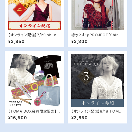
【オンライン配信】7/29 shucca
總水とおまPROJECT「Shinsh
+ Live 「神意開華 〈二〉」
oku」／『松明』
¥3,850
¥3,300
【TOMA BOX会員限定販売】T
【オンライン配信】8/18 TOMA
OMA BOX グッズセット
LIVE 2026「WHITEBURN」3
¥16,500
¥3,850