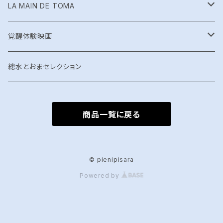
Try.Norn
EmeraldTablet
絵本
LA MAIN DE TOMA
shucca+
カミムスヒ
布ナプキン
覚醒体験映画
shucca+ Live「神意開華 」
TOMA IMPACT
グッズ
總水とおまセレクション
商品一覧に戻る
© pienipisara
Powered by