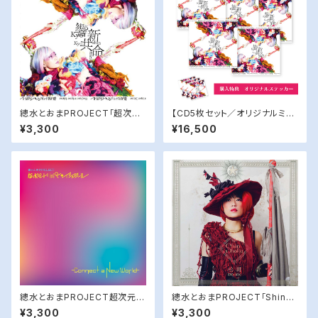
總水とおまPROJECT「超次元
【CD5枚セット／オリジナルミニ
トリッパー☆イシュタール」／『響
ステッカー付】總水とおまPROJ
¥3,300
¥16,500
新共命』
ECT「超次元トリッパー☆イシュ
タール」／『響新共命』
總水とおまPROJECT超次元ト
總水とおまPROJECT「Shinsh
リッパー☆イシュタール『Conne
oku」／『松明』
¥3,300
¥3,300