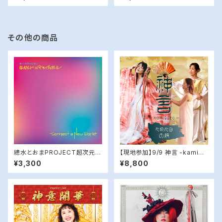
ct a New World』
その他の商品
總水とおまPROJECT超次元ト
【現地参加】9/9 神言 -kamigo
リッパー☆イシュタール『Conne
to- in 大阪
¥3,300
¥8,800
ct a New World』